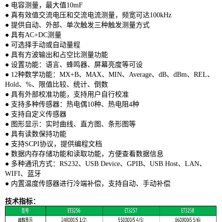
● 电容测量，最大值10mF
● 真有效值交流电压和交流电流测量，频宽可达100kHz
● 提供自动、外部、单次触发三种触发测量方式
● 具有AC+DC测量
● 可选择手动或自动量程
● 具有方波输出和占空比测量功能
● 设置功能：语言、蜂鸣器、屏幕亮度等可设
● 12种数学功能：MX+B、MAX、MIN、Average、dB、dBm、REL、
Hold、%、限值比较、统计、倒数
● 具有外部校准功能，支持用户自行校准
● 支持多种传感器：热电偶10种、热电阻4种
● 支持自定义传感器
● 图形显示：实时曲线、直方图、条形图等
● 具有读数保持功能
● 支持SCPI协议，提供编程文档
● 数据内存存储功能和读取功能，方便查看数据信息
● 多种通讯方式：RS232、USB Device、GPIB、USB Host、LAN、
WIFI、蓝牙
● 内置温度传感器进行冷端补偿，支持自动、手动补偿
技术指标：