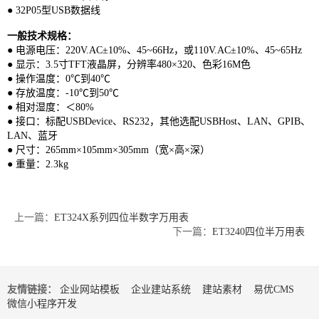
● 32P05型USB数据线
一般技术规格：
● 电源电压：220V.AC±10%、45~66Hz，或110V.AC±10%、45~65Hz
● 显示：3.5寸TFT液晶屏，分辨率480×320、色彩16M色
● 操作温度：0℃到40℃
● 存放温度：-10℃到50℃
● 相对湿度：＜80%
● 接口：标配USBDevice、RS232，其他选配USBHost、LAN、GPIB、
LAN、蓝牙
● 尺寸：265mm×105mm×305mm（宽×高×深）
● 重量：2.3kg
上一篇：
ET324X系列四位半数字万用表
下一篇：
ET3240四位半万用表
友情链接：
企业网站模板
企业建站系统
建站素材
易优CMS
微信小程序开发