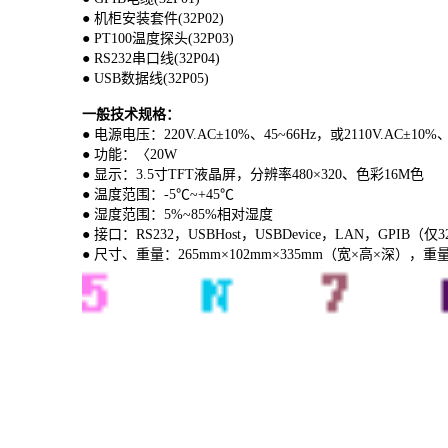
● 机柜安装套件(32P02)
● PT100温度探头(32P03)
● RS232串口线(32P04)
● USB数据线(32P05)
一般技术规格：
● 电源电压：220V.AC±10%、45~66Hz，或2110V.AC±10%、
● 功能：〈20W
● 显示：3.5寸TFT液晶屏，分辨率480×320、色彩16M色
● 温度范围：-5℃~+45℃
● 湿度范围：5%~85%相对湿度
● 接口：RS232，USBHost，USBDevice，LAN，GPIB（仅
● 尺寸、重量：265mm×102mm×335mm（宽×高×深），重量2