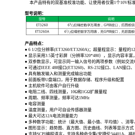
本产品特有的双基准校准功能、让使用者仅需1个10V标准
型号说明：
产品特点：
● 6 1/2位分辨率(ET3260/ET3260A)；超量程显示：量程的1
● 显示采用3.5英寸彩屏（分辨率320*480），显示
● 双参数显示，可显示同一输入信号的两项参数（例如交
● 可通过IEEE 488接口(ET3260)、RS-232接口、LAN接口
● 具有触发输入和测量完成输出功能
● 前面板带U盘端口，用于数据存储、程序升级和配置
● 主机软件可由客户自行升级
● 电阻二线、四线测量，10Ω和1GΩ扩展量程
● 周期、频率测量，频率可达1MHz
● 电容测量
● 温度测量，用户可自设传感器测量
● 最大可达12A电流测量能力
● 多种数学功能：统计（最大值、最小值、平均值）、消零、
● 图形显示：趋势图、直方图、历史曲线、列表等显示方式
● 支持SCPI编程语言，支持多种命令集(安捷伦34401A、福禄