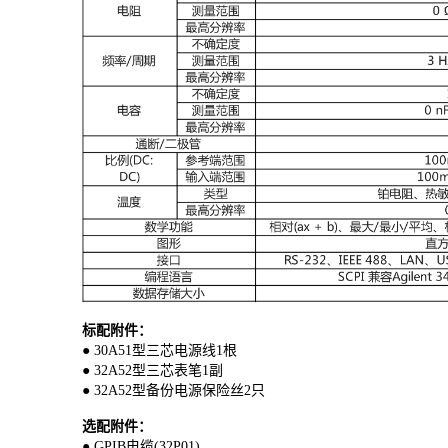
标配附件：
● 30A51型三芯电源线1根
● 32A52型三芯表笔1副
● 32A52型备份电源保险丝2只
选配附件：
● GPIB电缆(32P01)